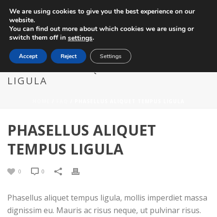
We are using cookies to give you the best experience on our
website.
You can find out more about which cookies we are using or
switch them off in
.
settings
Accept
Reject
Settings
PHASELLUS ALIQUET TEMPUS
LIGULA
HOME
/
FAQ
/ PHASELLUS ALIQUET TEMPUS LIGULA
PHASELLUS ALIQUET
TEMPUS LIGULA
0
0
Phasellus aliquet tempus ligula, mollis imperdiet massa
dignissim eu. Mauris ac risus neque, ut pulvinar risus.